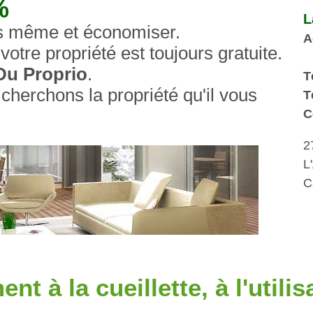
%
L
s même et économiser.
A
votre propriété est toujours gratuite.
Du Proprio
.
T
herchons la propriété qu'il vous
T
C
2
L
C
t à la cueillette, à l'utilisa