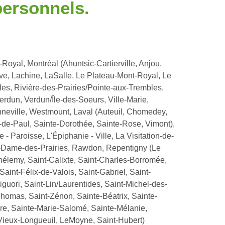
ersonnels.
Royal, Montréal (Ahuntsic-Cartierville, Anjou,
e, Lachine, LaSalle, Le Plateau-Mont-Royal, Le
s, Rivière-des-Prairies/Pointe-aux-Trembles,
erdun, Verdun/Île-des-Soeurs, Ville-Marie,
nneville, Westmount, Laval (Auteuil, Chomedey,
t-de-Paul, Sainte-Dorothée, Sainte-Rose, Vimont),
 - Paroisse, L'Épiphanie - Ville, La Visitation-de-
e-Dame-des-Prairies, Rawdon, Repentigny (Le
thélemy, Saint-Calixte, Saint-Charles-Borromée,
int-Félix-de-Valois, Saint-Gabriel, Saint-
uori, Saint-Lin/Laurentides, Saint-Michel-des-
Thomas, Saint-Zénon, Sainte-Béatrix, Sainte-
are, Sainte-Marie-Salomé, Sainte-Mélanie,
e Vieux-Longueuil, LeMoyne, Saint-Hubert)