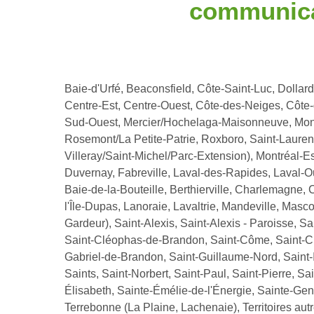
communica
Baie-d'Urfé, Beaconsfield, Côte-Saint-Luc, Dollar
Centre-Est, Centre-Ouest, Côte-des-Neiges, Côte
Sud-Ouest, Mercier/Hochelaga-Maisonneuve, Montr
Rosemont/La Petite-Patrie, Roxboro, Saint-Laurent
Villeray/Saint-Michel/Parc-Extension), Montréal-E
Duvernay, Fabreville, Laval-des-Rapides, Laval-Ou
Baie-de-la-Bouteille, Berthierville, Charlemagne, C
l'Île-Dupas, Lanoraie, Lavaltrie, Mandeville, M
Gardeur), Saint-Alexis, Saint-Alexis - Paroisse, 
Saint-Cléophas-de-Brandon, Saint-Côme, Saint-Cuth
Gabriel-de-Brandon, Saint-Guillaume-Nord, Saint-I
Saints, Saint-Norbert, Saint-Paul, Saint-Pierre, S
Élisabeth, Sainte-Émélie-de-l'Énergie, Sainte-Gen
Terrebonne (La Plaine, Lachenaie), Territoires aut