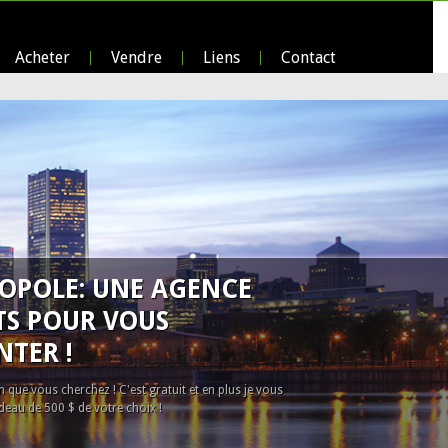
Acheter
Vendre
Liens
Contact
OPOLE: UNE AGENCE
TS POUR VOUS
NTER !
 que vous cherchez ! C'est gratuit et en plus je vous
eau de 500 $ de votre choix !