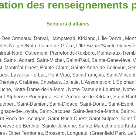
tion des renseignements p
Secteurs d'affaires
d-Des Ormeaux, Dorval, Hampstead, Kirkland, L'Île-Dorval, Mont-
-des-Neiges/Notre-Dame-de-Grâce, L'Île-Bizard/Sainte-Genevièv
éal-Nord, Outremont, Pierrefonds-Roxboro, Pointe-aux-Tremble
, Saint-Léonard, Saint-Michel, Saint-Paul, Sainte-Geneviève, V
st, Montréal-Ouest, Pointe-Claire, Sainte-Anne-de-Bellevue, Se
est, Laval-sur-le-Lac, Pont-Viau, Saint-François, Saint-Vincen
hertsey, Crabtree, Entrelacs, Joliette, L'Assomption, L'Épiphanie
ascouche, Notre-Dame-de-la-Merci, Notre-Dame-de-Lourdes, Notr
Saint-Alphonse-Rodriguez, Saint-Ambroise-de-Kildare, Saint-Bar
bert, Saint-Damien, Saint-Didace, Saint-Donat, Saint-Esprit, Sa
gnace-de-Loyola, Saint-Jacques, Saint-Jean-de-Matha, Saint-Lig
aint-Roch-de-l'Achigan, Saint-Roch-Ouest, Saint-Sulpice, Saint-
eviève-de-Berthier, Sainte-Julienne, Sainte-Marcelline-de-Kild
res / Other Territories, Brossard, Longueuil (Greenfield Park, L